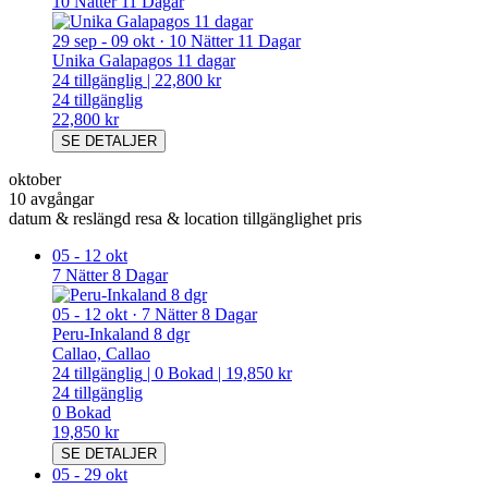
10 Nätter 11 Dagar
29 sep
-
09 okt
·
10 Nätter 11 Dagar
Unika Galapagos 11 dagar
24
tillgänglig
|
22,800 kr
24
tillgänglig
22,800 kr
SE DETALJER
oktober
10 avgångar
datum & reslängd
resa & location
tillgänglighet
pris
05
-
12 okt
7 Nätter 8 Dagar
05
-
12 okt
·
7 Nätter 8 Dagar
Peru-Inkaland 8 dgr
Callao, Callao
24
tillgänglig
|
0
Bokad
|
19,850 kr
24
tillgänglig
0
Bokad
19,850 kr
SE DETALJER
05
-
29 okt