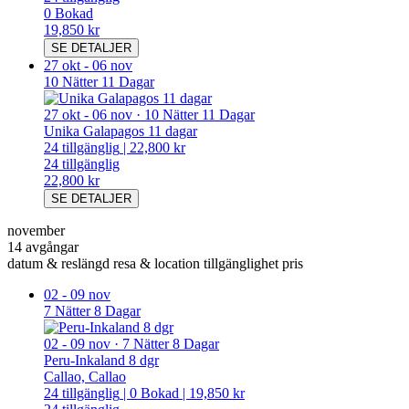
0
Bokad
19,850 kr
SE DETALJER
27 okt
-
06 nov
10 Nätter 11 Dagar
27 okt
-
06 nov
·
10 Nätter 11 Dagar
Unika Galapagos 11 dagar
24
tillgänglig
|
22,800 kr
24
tillgänglig
22,800 kr
SE DETALJER
november
14 avgångar
datum & reslängd
resa & location
tillgänglighet
pris
02
-
09 nov
7 Nätter 8 Dagar
02
-
09 nov
·
7 Nätter 8 Dagar
Peru-Inkaland 8 dgr
Callao, Callao
24
tillgänglig
|
0
Bokad
|
19,850 kr