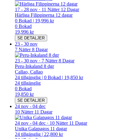
17
-
28 nov
·
11 Nätter 12 Dagar
Härliga Filippinerna 12 dagar
0
Bokad
|
19,996 kr
0
Bokad
19,996 kr
SE DETALJER
23
-
30 nov
7 Nätter 8 Dagar
23
-
30 nov
·
7 Nätter 8 Dagar
Peru-Inkaland 8 dgr
Callao, Callao
24
tillgänglig
|
0
Bokad
|
19,850 kr
24
tillgänglig
0
Bokad
19,850 kr
SE DETALJER
24 nov
-
04 dec
10 Nätter 11 Dagar
24 nov
-
04 dec
·
10 Nätter 11 Dagar
Unika Galapagos 11 dagar
24
tillgänglig
|
22,800 kr