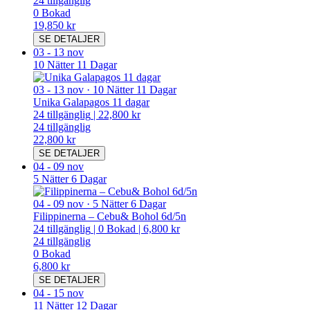
24
tillgänglig
0
Bokad
19,850 kr
SE DETALJER
03
-
13 nov
10 Nätter 11 Dagar
03
-
13 nov
·
10 Nätter 11 Dagar
Unika Galapagos 11 dagar
24
tillgänglig
|
22,800 kr
24
tillgänglig
22,800 kr
SE DETALJER
04
-
09 nov
5 Nätter 6 Dagar
04
-
09 nov
·
5 Nätter 6 Dagar
Filippinerna – Cebu& Bohol 6d/5n
24
tillgänglig
|
0
Bokad
|
6,800 kr
24
tillgänglig
0
Bokad
6,800 kr
SE DETALJER
04
-
15 nov
11 Nätter 12 Dagar