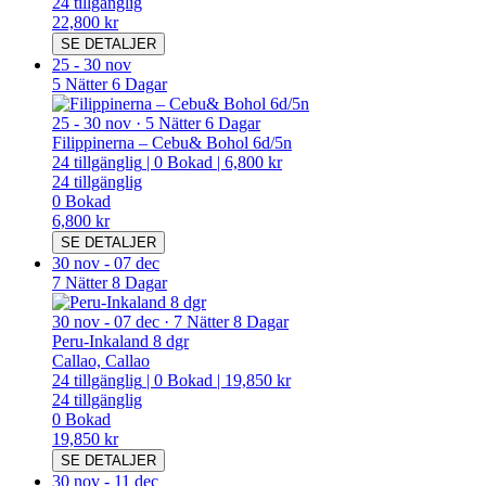
24
tillgänglig
22,800 kr
SE DETALJER
25
-
30 nov
5 Nätter 6 Dagar
25
-
30 nov
·
5 Nätter 6 Dagar
Filippinerna – Cebu& Bohol 6d/5n
24
tillgänglig
|
0
Bokad
|
6,800 kr
24
tillgänglig
0
Bokad
6,800 kr
SE DETALJER
30 nov
-
07 dec
7 Nätter 8 Dagar
30 nov
-
07 dec
·
7 Nätter 8 Dagar
Peru-Inkaland 8 dgr
Callao, Callao
24
tillgänglig
|
0
Bokad
|
19,850 kr
24
tillgänglig
0
Bokad
19,850 kr
SE DETALJER
30 nov
-
11 dec