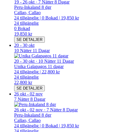
19
-
26 okt
·
7 Nätter 8 Dagar
Peru-Inkaland 8 dgr
Callao, Callao
24
tillgänglig
|
0
Bokad
|
19,850 kr
24
tillgänglig
0
Bokad
19,850 kr
SE DETALJER
20
-
30 okt
10 Nätter 11 Dagar
20
-
30 okt
·
10 Nätter 11 Dagar
Unika Galapagos 11 dagar
24
tillgänglig
|
22,800 kr
24
tillgänglig
22,800 kr
SE DETALJER
26 okt
-
02 nov
7 Nätter 8 Dagar
26 okt
-
02 nov
·
7 Nätter 8 Dagar
Peru-Inkaland 8 dgr
Callao, Callao
24
tillgänglig
|
0
Bokad
|
19,850 kr
24
tillgänglig