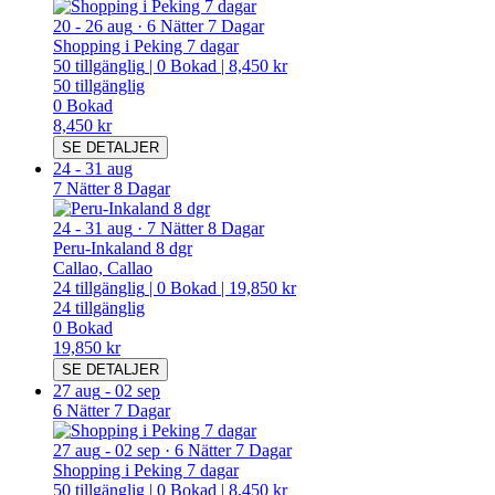
20
-
26 aug
·
6 Nätter 7 Dagar
Shopping i Peking 7 dagar
50
tillgänglig
|
0
Bokad
|
8,450 kr
50
tillgänglig
0
Bokad
8,450 kr
SE DETALJER
24
-
31 aug
7 Nätter 8 Dagar
24
-
31 aug
·
7 Nätter 8 Dagar
Peru-Inkaland 8 dgr
Callao, Callao
24
tillgänglig
|
0
Bokad
|
19,850 kr
24
tillgänglig
0
Bokad
19,850 kr
SE DETALJER
27 aug
-
02 sep
6 Nätter 7 Dagar
27 aug
-
02 sep
·
6 Nätter 7 Dagar
Shopping i Peking 7 dagar
50
tillgänglig
|
0
Bokad
|
8,450 kr