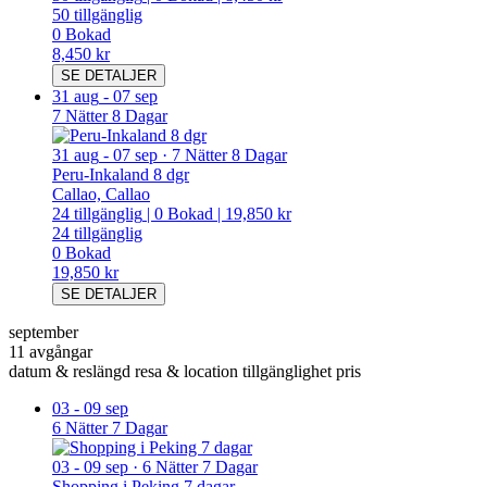
50
tillgänglig
0
Bokad
8,450 kr
SE DETALJER
31 aug
-
07 sep
7 Nätter 8 Dagar
31 aug
-
07 sep
·
7 Nätter 8 Dagar
Peru-Inkaland 8 dgr
Callao, Callao
24
tillgänglig
|
0
Bokad
|
19,850 kr
24
tillgänglig
0
Bokad
19,850 kr
SE DETALJER
september
11 avgångar
datum & reslängd
resa & location
tillgänglighet
pris
03
-
09 sep
6 Nätter 7 Dagar
03
-
09 sep
·
6 Nätter 7 Dagar
Shopping i Peking 7 dagar