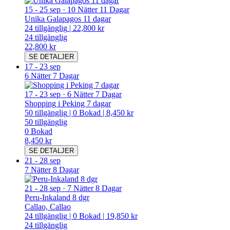
15
-
25 sep
·
10 Nätter 11 Dagar
Unika Galapagos 11 dagar
24
tillgänglig
|
22,800 kr
24
tillgänglig
22,800 kr
SE DETALJER
17
-
23 sep
6 Nätter 7 Dagar
17
-
23 sep
·
6 Nätter 7 Dagar
Shopping i Peking 7 dagar
50
tillgänglig
|
0
Bokad
|
8,450 kr
50
tillgänglig
0
Bokad
8,450 kr
SE DETALJER
21
-
28 sep
7 Nätter 8 Dagar
21
-
28 sep
·
7 Nätter 8 Dagar
Peru-Inkaland 8 dgr
Callao, Callao
24
tillgänglig
|
0
Bokad
|
19,850 kr
24
tillgänglig