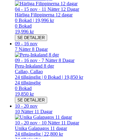
04
-
15 nov
·
11 Nätter 12 Dagar
Härliga Filippinerna 12 dagar
0
Bokad
|
19,996 kr
0
Bokad
19,996 kr
SE DETALJER
09
-
16 nov
7 Nätter 8 Dagar
09
-
16 nov
·
7 Nätter 8 Dagar
Peru-Inkaland 8 dgr
Callao, Callao
24
tillgänglig
|
0
Bokad
|
19,850 kr
24
tillgänglig
0
Bokad
19,850 kr
SE DETALJER
10
-
20 nov
10 Nätter 11 Dagar
10
-
20 nov
·
10 Nätter 11 Dagar
Unika Galapagos 11 dagar
24
tillgänglig
|
22,800 kr