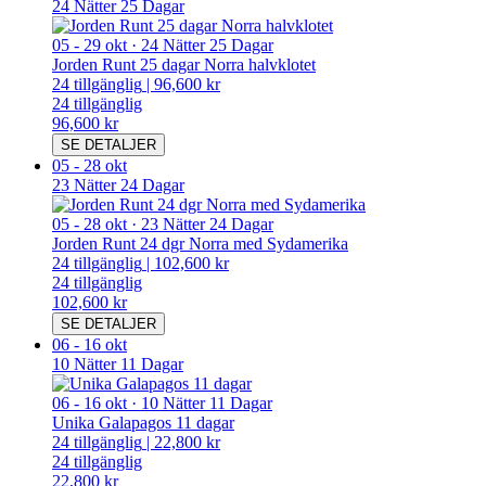
24 Nätter 25 Dagar
05
-
29 okt
·
24 Nätter 25 Dagar
Jorden Runt 25 dagar Norra halvklotet
24
tillgänglig
|
96,600 kr
24
tillgänglig
96,600 kr
SE DETALJER
05
-
28 okt
23 Nätter 24 Dagar
05
-
28 okt
·
23 Nätter 24 Dagar
Jorden Runt 24 dgr Norra med Sydamerika
24
tillgänglig
|
102,600 kr
24
tillgänglig
102,600 kr
SE DETALJER
06
-
16 okt
10 Nätter 11 Dagar
06
-
16 okt
·
10 Nätter 11 Dagar
Unika Galapagos 11 dagar
24
tillgänglig
|
22,800 kr
24
tillgänglig
22,800 kr