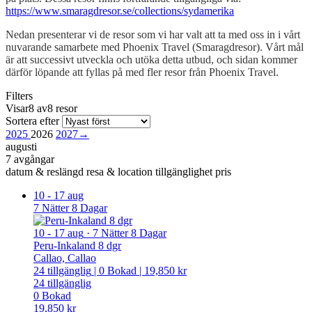
https://www.smaragdresor.se/collections/sydamerika
Nedan presenterar vi de resor som vi har valt att ta med oss in i vårt
nuvarande samarbete med Phoenix Travel (Smaragdresor). Vårt mål
är att successivt utveckla och utöka detta utbud, och sidan kommer
därför löpande att fyllas på med fler resor från Phoenix Travel.
Filters
Visar8 av8 resor
Sortera efter
2025
2026
2027
→
augusti
7 avgångar
datum & reslängd
resa & location
tillgänglighet
pris
10
-
17 aug
7 Nätter 8 Dagar
10
-
17 aug
·
7 Nätter 8 Dagar
Peru-Inkaland 8 dgr
Callao, Callao
24
tillgänglig
|
0
Bokad
|
19,850 kr
24
tillgänglig
0
Bokad
19,850 kr