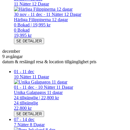
11 Nätter 12 Dagar
30 nov
-
11 dec
·
11 Nätter 12 Dagar
Härliga Filippinerna 12 dagar
0
Bokad
|
19,995 kr
0
Bokad
19,995 kr
SE DETALJER
december
9 avgångar
datum & reslängd
resa & location
tillgänglighet
pris
01
-
11 dec
10 Nätter 11 Dagar
01
-
11 dec
·
10 Nätter 11 Dagar
Unika Galapagos 11 dagar
24
tillgänglig
|
22,800 kr
24
tillgänglig
22,800 kr
SE DETALJER
07
-
14 dec
7 Nätter 8 Dagar