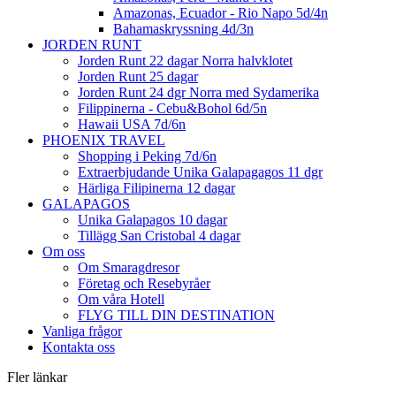
Amazonas, Ecuador - Rio Napo 5d/4n
Bahamaskryssning 4d/3n
JORDEN RUNT
Jorden Runt 22 dagar Norra halvklotet
Jorden Runt 25 dagar
Jorden Runt 24 dgr Norra med Sydamerika
Filippinerna - Cebu&Bohol 6d/5n
Hawaii USA 7d/6n
PHOENIX TRAVEL
Shopping i Peking 7d/6n
Extraerbjudande Unika Galapagagos 11 dgr
Härliga Filipinerna 12 dagar
GALAPAGOS
Unika Galapagos 10 dagar
Tillägg San Cristobal 4 dagar
Om oss
Om Smaragdresor
Företag och Resebyråer
Om våra Hotell
FLYG TILL DIN DESTINATION
Vanliga frågor
Kontakta oss
Fler länkar