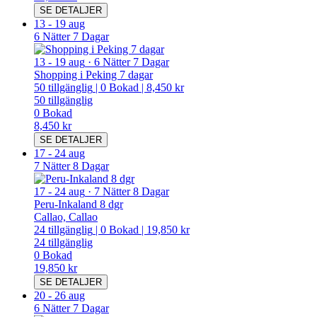
SE DETALJER
13
-
19 aug
6 Nätter 7 Dagar
13
-
19 aug
·
6 Nätter 7 Dagar
Shopping i Peking 7 dagar
50
tillgänglig
|
0
Bokad
|
8,450 kr
50
tillgänglig
0
Bokad
8,450 kr
SE DETALJER
17
-
24 aug
7 Nätter 8 Dagar
17
-
24 aug
·
7 Nätter 8 Dagar
Peru-Inkaland 8 dgr
Callao, Callao
24
tillgänglig
|
0
Bokad
|
19,850 kr
24
tillgänglig
0
Bokad
19,850 kr
SE DETALJER
20
-
26 aug
6 Nätter 7 Dagar