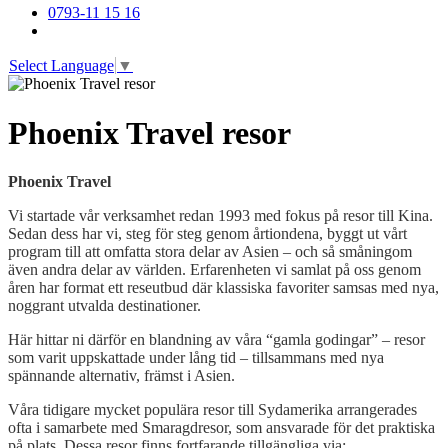
0793-11 15 16
Select Language
▼
Phoenix Travel resor
Phoenix Travel
Vi startade vår verksamhet redan 1993 med fokus på resor till Kina.
Sedan dess har vi, steg för steg genom årtiondena, byggt ut vårt
program till att omfatta stora delar av Asien – och så småningom
även andra delar av världen. Erfarenheten vi samlat på oss genom
åren har format ett reseutbud där klassiska favoriter samsas med nya,
noggrant utvalda destinationer.
Här hittar ni därför en blandning av våra “gamla godingar” – resor
som varit uppskattade under lång tid – tillsammans med nya
spännande alternativ, främst i Asien.
Våra tidigare mycket populära resor till Sydamerika arrangerades
ofta i samarbete med Smaragdresor, som ansvarade för det praktiska
på plats. Dessa resor finns fortfarande tillgängliga via: