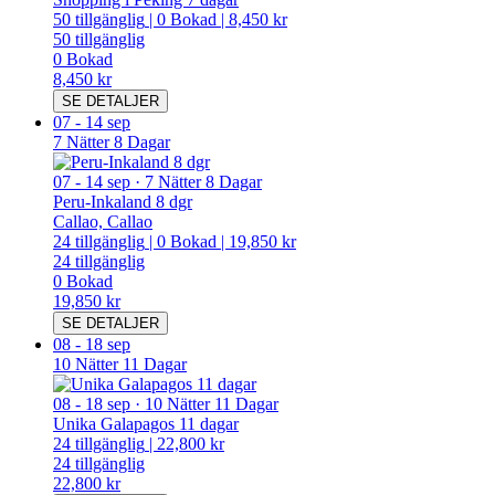
50
tillgänglig
|
0
Bokad
|
8,450 kr
50
tillgänglig
0
Bokad
8,450 kr
SE DETALJER
07
-
14 sep
7 Nätter 8 Dagar
07
-
14 sep
·
7 Nätter 8 Dagar
Peru-Inkaland 8 dgr
Callao, Callao
24
tillgänglig
|
0
Bokad
|
19,850 kr
24
tillgänglig
0
Bokad
19,850 kr
SE DETALJER
08
-
18 sep
10 Nätter 11 Dagar
08
-
18 sep
·
10 Nätter 11 Dagar
Unika Galapagos 11 dagar
24
tillgänglig
|
22,800 kr
24
tillgänglig
22,800 kr