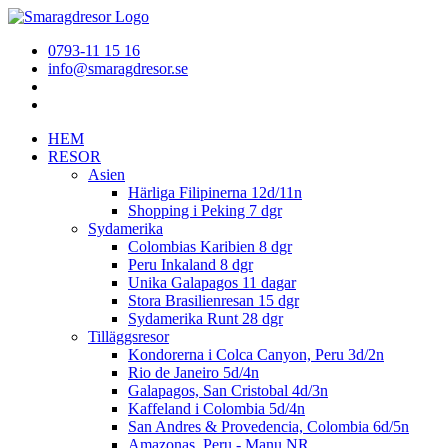
0793-11 15 16
info@smaragdresor.se
HEM
RESOR
Asien
Härliga Filipinerna 12d/11n
Shopping i Peking 7 dgr
Sydamerika
Colombias Karibien 8 dgr
Peru Inkaland 8 dgr
Unika Galapagos 11 dagar
Stora Brasilienresan 15 dgr
Sydamerika Runt 28 dgr
Tilläggsresor
Kondorerna i Colca Canyon, Peru 3d/2n
Rio de Janeiro 5d/4n
Galapagos, San Cristobal 4d/3n
Kaffeland i Colombia 5d/4n
San Andres & Provedencia, Colombia 6d/5n
Amazonas, Peru - Manu NR