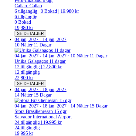
Peru-Inkaland 8 dgr
Callao, Callao
6
tillgänglig
|
0
Bokad
|
19,980 kr
6
tillgänglig
0
Bokad
19,980 kr
SE DETALJER
04 jan, 2027
-
14 jan, 2027
10 Nätter 11 Dagar
04 jan, 2027
-
14 jan, 2027
·
10 Nätter 11 Dagar
Unika Galapagos 11 dagar
12
tillgänglig
|
22,800 kr
12
tillgänglig
22,800 kr
SE DETALJER
04 jan, 2027
-
18 jan, 2027
14 Nätter 15 Dagar
04 jan, 2027
-
18 jan, 2027
·
14 Nätter 15 Dagar
Stora Brasilienresan 15 dgr
Salvador International Airport
24
tillgänglig
|
19,995 kr
24
tillgänglig
19,995 kr