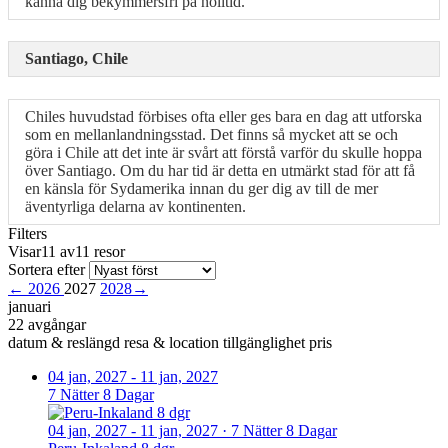
känna dig bekymmersfri på nolltid.
Santiago, Chile
Chiles huvudstad förbises ofta eller ges bara en dag att utforska
som en mellanlandningsstad. Det finns så mycket att se och
göra i Chile att det inte är svårt att förstå varför du skulle hoppa
över Santiago. Om du har tid är detta en utmärkt stad för att få
en känsla för Sydamerika innan du ger dig av till de mer
äventyrliga delarna av kontinenten.
Filters
Visar11 av11 resor
Sortera efter
←
2026
2027
2028
→
januari
22 avgångar
datum & reslängd
resa & location
tillgänglighet
pris
04 jan, 2027
-
11 jan, 2027
7 Nätter 8 Dagar
04 jan, 2027
-
11 jan, 2027
·
7 Nätter 8 Dagar