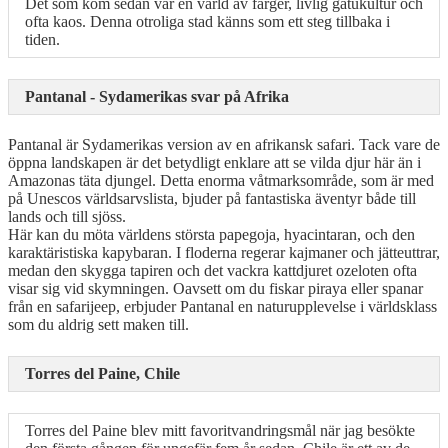
Det som kom sedan var en värld av färger, livlig gatukultur och
ofta kaos. Denna otroliga stad känns som ett steg tillbaka i
tiden.
Pantanal - Sydamerikas svar på Afrika
Pantanal är Sydamerikas version av en afrikansk safari. Tack vare de
öppna landskapen är det betydligt enklare att se vilda djur här än i
Amazonas täta djungel. Detta enorma våtmarksområde, som är med
på Unescos världsarvslista, bjuder på fantastiska äventyr både till
lands och till sjöss.
Här kan du möta världens största papegoja, hyacintaran, och den
karaktäristiska kapybaran. I floderna regerar kajmaner och jätteuttrar,
medan den skygga tapiren och det vackra kattdjuret ozeloten ofta
visar sig vid skymningen. Oavsett om du fiskar piraya eller spanar
från en safarijeep, erbjuder Pantanal en naturupplevelse i världsklass
som du aldrig sett maken till.
Torres del Paine, Chile
Torres del Paine blev mitt favoritvandringsmål när jag besökte