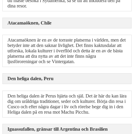
du måste besöka i Sydamerika, så se till att inkludera den på
dina resor.
Atacamaöknen, Chile
Atacamaöknen är en av de torraste platserna i världen, men det
betyder inte att den saknar livlighet. Det finns kaktusdalar att
utforska, lokala kulturer i överflöd och detta är en av de bästa
platserna att dra nytta av att det inte finns några
ljusföroreningar och se Vintergatan.
Den heliga dalen, Peru
Den heliga dalen är Perus hjärta och själ. Det är här du kan lära
dig om uråldriga traditioner, seder och kulturer. Börja din resa i
Cusco och efter några dagar i liv och rörelse bege dig in i den
Heliga dalen på en resa mot Machu Picchu.
Iguassufallen, gränsar till Argentina och Brasilien