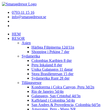
0793-11 15 16
info@smaragdresor.se
HEM
RESOR
Asien
Härliga Filipinerna 12d/11n
Shopping i Peking 7 dgr
Sydamerika
Colombias Karibien 8 dgr
Peru Inkaland 8 dgr
Unika Galapagos 11 dagar
Stora Brasilienresan 15 dgr
Sydamerika Runt 28 dgr
Tilläggsresor
Kondorerna i Colca Canyon, Peru 3d/2n
Rio de Janeiro 5d/4n
Galapagos, San Cristobal 4d/3n
Kaffeland i Colombia 5d/4n
San Andres & Provedencia, Colombia 6d/5n
Amazonas, Peru - Manu NR