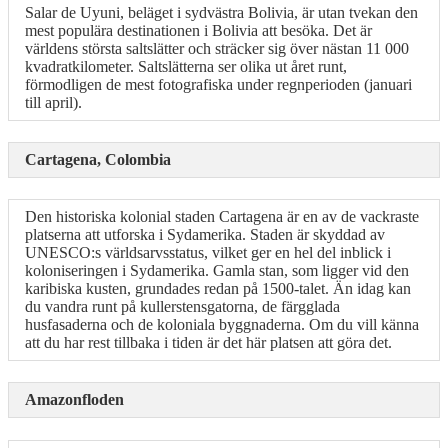
Salar de Uyuni, beläget i sydvästra Bolivia, är utan tvekan den
mest populära destinationen i Bolivia att besöka. Det är
världens största saltslätter och sträcker sig över nästan 11 000
kvadratkilometer. Saltslätterna ser olika ut året runt,
förmodligen de mest fotografiska under regnperioden (januari
till april).
Cartagena, Colombia
Den historiska kolonial staden Cartagena är en av de vackraste
platserna att utforska i Sydamerika. Staden är skyddad av
UNESCO:s världsarvsstatus, vilket ger en hel del inblick i
koloniseringen i Sydamerika. Gamla stan, som ligger vid den
karibiska kusten, grundades redan på 1500-talet. Än idag kan
du vandra runt på kullerstensgatorna, de färgglada
husfasaderna och de koloniala byggnaderna. Om du vill känna
att du har rest tillbaka i tiden är det här platsen att göra det.
Amazonfloden