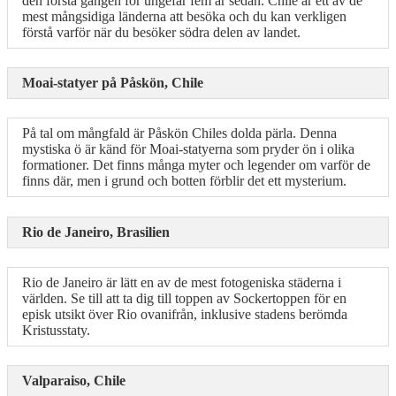
den första gången för ungefär fem år sedan. Chile är ett av de
mest mångsidiga länderna att besöka och du kan verkligen
förstå varför när du besöker södra delen av landet.
Moai-statyer på Påskön, Chile
På tal om mångfald är Påskön Chiles dolda pärla. Denna
mystiska ö är känd för Moai-statyerna som pryder ön i olika
formationer. Det finns många myter och legender om varför de
finns där, men i grund och botten förblir det ett mysterium.
Rio de Janeiro, Brasilien
Rio de Janeiro är lätt en av de mest fotogeniska städerna i
världen. Se till att ta dig till toppen av Sockertoppen för en
episk utsikt över Rio ovanifrån, inklusive stadens berömda
Kristusstaty.
Valparaiso, Chile