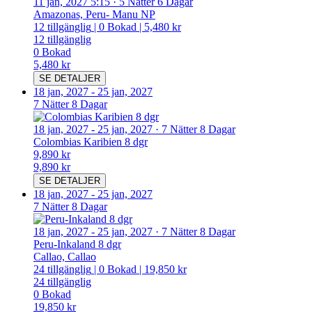
11 jan, 2027 5:15
·
5 Nätter 6 Dagar
Amazonas, Peru- Manu NP
12
tillgänglig
|
0
Bokad
|
5,480 kr
12
tillgänglig
0
Bokad
5,480 kr
SE DETALJER
18 jan, 2027
-
25 jan, 2027
7 Nätter 8 Dagar
18 jan, 2027
-
25 jan, 2027
·
7 Nätter 8 Dagar
Colombias Karibien 8 dgr
9,890 kr
9,890 kr
SE DETALJER
18 jan, 2027
-
25 jan, 2027
7 Nätter 8 Dagar
18 jan, 2027
-
25 jan, 2027
·
7 Nätter 8 Dagar
Peru-Inkaland 8 dgr
Callao, Callao
24
tillgänglig
|
0
Bokad
|
19,850 kr
24
tillgänglig
0
Bokad
19,850 kr