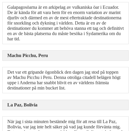
Galapagosöarna är en arkipelag av vulkaniska öar i Ecuador.
De är kända för att vara hem för en enorm variation av marint
djurliv och därmed en av de mest eftertraktade destinationerna
för snorkling och dykning i världen. Detta är en av de
destinationer du kommer att behöva stanna ett tag och definitivt
en av de bästa platserna du måste besöka i Sydamerika om du
har tid.
Machu Picchu, Peru
Det var ett gripande ögonblick den dagen jag stod på toppen
av Machu Picchu i Peru. Denna otroliga citadell belägen högt
uppe i Anderna har snabbt blivit en av världens främsta
destinationer på min bucket list.
La Paz, Bolivia
När jag i sista minuten bestämde mig för att resa till La Paz,
Bolivia, var jag inte helt säker på vad jag kunde förvänta mig.