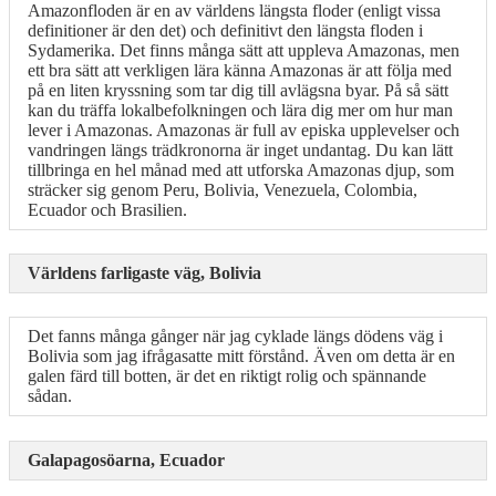
Amazonfloden är en av världens längsta floder (enligt vissa
definitioner är den det) och definitivt den längsta floden i
Sydamerika. Det finns många sätt att uppleva Amazonas, men
ett bra sätt att verkligen lära känna Amazonas är att följa med
på en liten kryssning som tar dig till avlägsna byar. På så sätt
kan du träffa lokalbefolkningen och lära dig mer om hur man
lever i Amazonas. Amazonas är full av episka upplevelser och
vandringen längs trädkronorna är inget undantag. Du kan lätt
tillbringa en hel månad med att utforska Amazonas djup, som
sträcker sig genom Peru, Bolivia, Venezuela, Colombia,
Ecuador och Brasilien.
Världens farligaste väg, Bolivia
Det fanns många gånger när jag cyklade längs dödens väg i
Bolivia som jag ifrågasatte mitt förstånd. Även om detta är en
galen färd till botten, är det en riktigt rolig och spännande
sådan.
Galapagosöarna, Ecuador