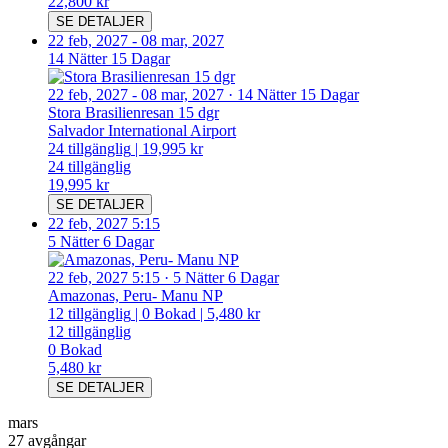
22,800 kr
SE DETALJER
22 feb, 2027
-
08 mar, 2027
14 Nätter 15 Dagar
22 feb, 2027
-
08 mar, 2027
·
14 Nätter 15 Dagar
Stora Brasilienresan 15 dgr
Salvador International Airport
24
tillgänglig
|
19,995 kr
24
tillgänglig
19,995 kr
SE DETALJER
22 feb, 2027 5:15
5 Nätter 6 Dagar
22 feb, 2027 5:15
·
5 Nätter 6 Dagar
Amazonas, Peru- Manu NP
12
tillgänglig
|
0
Bokad
|
5,480 kr
12
tillgänglig
0
Bokad
5,480 kr
SE DETALJER
mars
27 avgångar