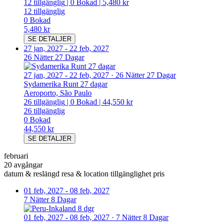
12
tillgänglig
|
0
Bokad
|
5,480 kr
12
tillgänglig
0
Bokad
5,480 kr
SE DETALJER
27 jan, 2027
-
22 feb, 2027
26 Nätter 27 Dagar
27 jan, 2027
-
22 feb, 2027
·
26 Nätter 27 Dagar
Sydamerika Runt 27 dagar
Aeroporto, São Paulo
26
tillgänglig
|
0
Bokad
|
44,550 kr
26
tillgänglig
0
Bokad
44,550 kr
SE DETALJER
februari
20 avgångar
datum & reslängd
resa & location
tillgänglighet
pris
01 feb, 2027
-
08 feb, 2027
7 Nätter 8 Dagar
01 feb, 2027
-
08 feb, 2027
·
7 Nätter 8 Dagar