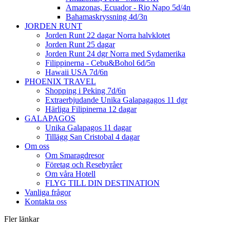
Amazonas, Ecuador - Rio Napo 5d/4n
Bahamaskryssning 4d/3n
JORDEN RUNT
Jorden Runt 22 dagar Norra halvklotet
Jorden Runt 25 dagar
Jorden Runt 24 dgr Norra med Sydamerika
Filippinerna - Cebu&Bohol 6d/5n
Hawaii USA 7d/6n
PHOENIX TRAVEL
Shopping i Peking 7d/6n
Extraerbjudande Unika Galapagagos 11 dgr
Härliga Filipinerna 12 dagar
GALAPAGOS
Unika Galapagos 11 dagar
Tillägg San Cristobal 4 dagar
Om oss
Om Smaragdresor
Företag och Resebyråer
Om våra Hotell
FLYG TILL DIN DESTINATION
Vanliga frågor
Kontakta oss
Fler länkar