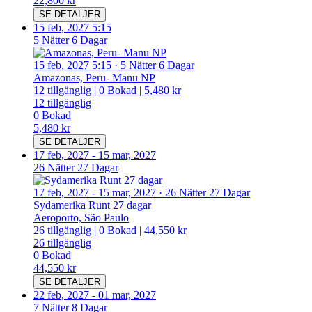
22,800 kr
SE DETALJER
15 feb, 2027 5:15
5 Nätter 6 Dagar
15 feb, 2027 5:15
·
5 Nätter 6 Dagar
Amazonas, Peru- Manu NP
12
tillgänglig
|
0
Bokad
|
5,480 kr
12
tillgänglig
0
Bokad
5,480 kr
SE DETALJER
17 feb, 2027
-
15 mar, 2027
26 Nätter 27 Dagar
17 feb, 2027
-
15 mar, 2027
·
26 Nätter 27 Dagar
Sydamerika Runt 27 dagar
Aeroporto, São Paulo
26
tillgänglig
|
0
Bokad
|
44,550 kr
26
tillgänglig
0
Bokad
44,550 kr
SE DETALJER
22 feb, 2027
-
01 mar, 2027
7 Nätter 8 Dagar