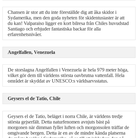
Chansen är stor att du inte föreställde dig att åka skidor i
Sydamerika, men den goda nyheten för skidentusiaster är att
du kan! Valparaiso ligger en kort bilresa från Chiles huvudstad
Santiago och erbjuder fantastiska backar för alla
erfarenhetsnivåer.
Angelfallen, Venezuela
De storslagna Angelfallen i Venezuela är hela 979 meter höga,
vilket gör dem till världens största oavbrutna vattenfall. Hela
området är skyddat av UNESCO:s världsarvsstatus.
Geysers el de Tatio, Chile
Geysers el de Tatio, beläget i norra Chile, är världens tredje
största gejserfält. Detta naturfenomen avnjuts bäst på
morgonen när dimman fyller luften och morgonsolen träffar de
omgivande bergen. Detta är en av de mindre kända platserna