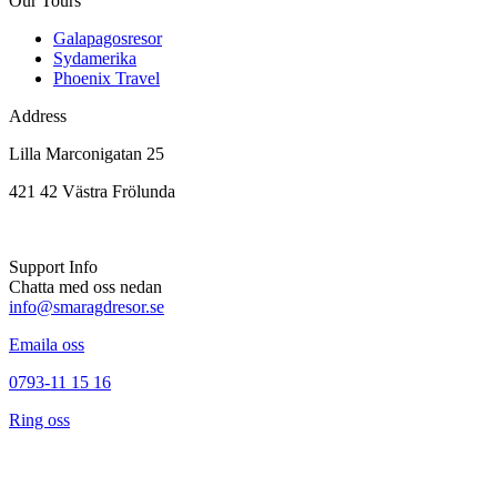
Our Tours
Galapagosresor
Sydamerika
Phoenix Travel
Address
Lilla Marconigatan 25
421 42 Västra Frölunda
Support Info
Chatta med oss nedan
info@smaragdresor.se
Emaila oss
0793-11 15 16
Ring oss