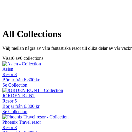
All Collections
Välj mellan några av våra fantastiska resor till olika delar av vår vack
Visar6 av6 collections
Asien
Resor
3
Börjar från
6,800 kr
Se Collection
JORDEN RUNT
Resor
5
Börjar från
6,800 kr
Se Collection
Phoenix Travel resor
Resor
8