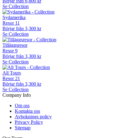
Börjar från
6,800 kr
Se Collection
Sydamerika
Resor
11
Börjar från
3,300 kr
Se Collection
Tilläggsresor
Resor
9
Börjar från
3,300 kr
Se Collection
All Tours
Resor
21
Börjar från
3,300 kr
Se Collection
Company Info
Om oss
Kontakta oss
Avboknings policy
Privacy Policy
Sitemap